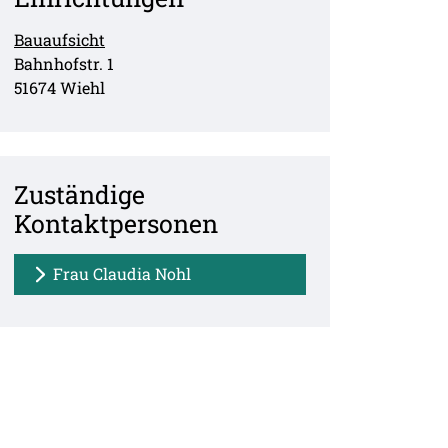
Bauaufsicht
Straße:
Hausnummer:
Bahnhofstr.
1
PLZ:
Ort:
51674
Wiehl
Zuständige
Kontaktpersonen
Frau Claudia Nohl