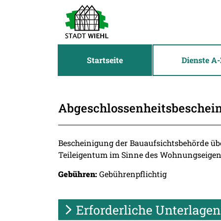
Zum Header
Zum Hauptinhalt
Zum Footer
Zum Hauptinhalt springen
Startseite
Dienste A-
Abgeschlossenheitsbeschei
Beschreibung
Bescheinigung der Bauaufsichtsbehörde ü
Teileigentum im Sinne des Wohnungseigen
Gebühren:
Gebührenpflichtig
Erforderliche Unterlagen