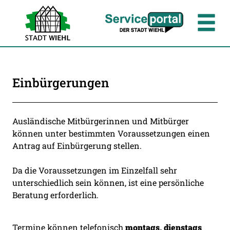
Zum Header
Zum Hauptinhalt
Zum Footer
Zum Hauptinhalt springen
Einbürgerungen
Beschreibung
Ausländische Mitbürgerinnen und Mitbürger
können unter bestimmten Voraussetzungen einen
Antrag auf Einbürgerung stellen.
Da die Voraussetzungen im Einzelfall sehr
unterschiedlich sein können, ist eine persönliche
Beratung erforderlich.
Termine können telefonisch
montags, dienstags