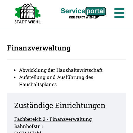
Zum Header
Zum Hauptinhalt
Zum Footer
Zum Hauptinhalt springen
Finanzverwaltung
Beschreibung
Abwicklung der Haushaltswirtschaft
Aufstellung und Ausführung des
Haushaltsplanes
Zuständige Einrichtungen
Fachbereich 2 - Finanzverwaltung
Straße:
Hausnummer:
Bahnhofstr.
1
PLZ:
Ort: