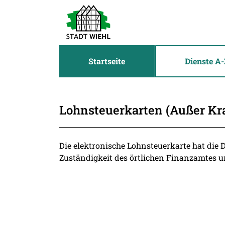
Zum Header
Zum Hauptinhalt
Zum Footer
Zum Hauptinhalt springen
Startseite
Dienste A-
Lohnsteuerkarten (Außer Kra
Beschreibung
Die elektronische Lohnsteuerkarte hat die
Zuständigkeit des örtlichen Finanzamtes u