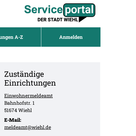
tungen A-Z
Anmelden
Zuständige
Einrichtungen
Einwohnermeldeamt
Straße:
Hausnummer:
Bahnhofstr.
1
PLZ:
Ort:
51674
Wiehl
E-Mail:
meldeamt@wiehl.de