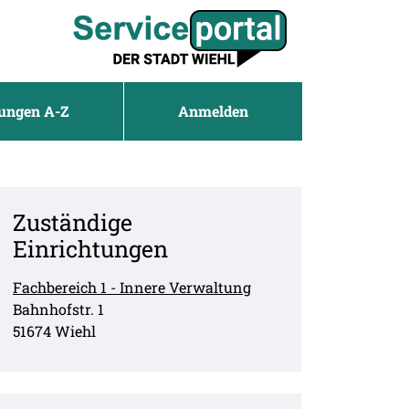
tungen A-Z
Anmelden
Zuständige
Einrichtungen
Fachbereich 1 - Innere Verwaltung
Straße:
Hausnummer:
Bahnhofstr.
1
PLZ:
Ort:
51674
Wiehl