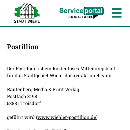
Zum Header
Zum Hauptinhalt
Zum Footer
Zum Hauptinhalt springen
Postillion
Beschreibung
Der Postillion ist ein kostenloses Mitteilungsblatt
für das Stadtgebiet Wiehl, das redaktionell vom
Rautenberg Media & Print Verlag
Postfach 3198
53831 Troisdorf
geführt wird (
www.wiehler-postillion.de
).