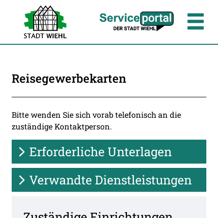
Zum Header
Zum Hauptinhalt
Zum Footer
Zum Hauptinhalt springen
Reisegewerbekarten
Beschreibung
Bitte wenden Sie sich vorab telefonisch an die
zuständige Kontaktperson.
Erforderliche Unterlagen
Verwandte Dienstleistungen
Zuständige Einrichtungen