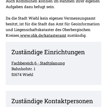
Auch Kommunen können im Rahmen ihrer eigenen
Aufgaben dazu befugt sein.
Da die Stadt Wiehl kein eigenes Vermessungsamt
besitzt, ist für die Stadt das Amt für Geoinformation
und Liegenschaftskataster des Oberbergischen
Kreises
www.obk.de/katasteramt
zuständig.
Zuständige Einrichtungen
Fachbereich 6 - Stadtplanung
Straße:
Hausnummer:
Bahnhofstr.
1
PLZ:
Ort:
51674
Wiehl
Zuständige Kontaktpersonen