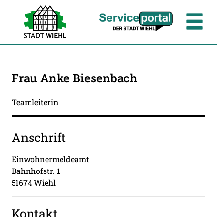
Zum Header
Zum Hauptinhalt
Zum Footer
Zum Hauptinhalt springen
Frau Anke Biesenbach
Teamleiterin
Anschrift
Einwohnermeldeamt
Bahnhofstr.
1
51674
Wiehl
Kontakt