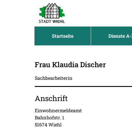
Zum Header
Zum Hauptinhalt
Zum Footer
Zum Hauptinhalt springen
Startseite
Dienste A-
Frau Klaudia Discher
Sachbearbeiterin
Anschrift
Einwohnermeldeamt
Bahnhofstr.
1
51674
Wiehl